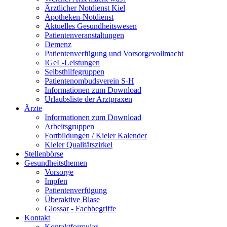
Ärztlicher Notdienst Kiel
Apotheken-Notdienst
Aktuelles Gesundheitswesen
Patientenveranstaltungen
Demenz
Patientenverfügung und Vorsorgevollmacht
IGeL-Leistungen
Selbsthilfegruppen
Patientenombudsverein S-H
Informationen zum Download
Urlaubsliste der Arztpraxen
Ärzte
Informationen zum Download
Arbeitsgruppen
Fortbildungen / Kieler Kalender
Kieler Qualitätszirkel
Stellenbörse
Gesundheitsthemen
Vorsorge
Impfen
Patientenverfügung
Überaktive Blase
Glossar - Fachbegriffe
Kontakt
Kontaktformular