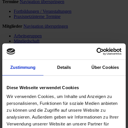
Termine
Navigation überspringen
Fortbildungen / Veranstaltungen
Praxisnetzinterne Termine
Mitglieder
Navigation überspringen
Arbeitsgruppen
Mitgliedschaft
Login
Navigation überspringen
Start
Zustimmung
Details
Über Cookies
Das Praxisnetz
Was ist das Praxisnetz Kiel?
Vorstand
Geschäftsstelle
Diese Webseite verwendet Cookies
Leitlinien und Richtlinien
Mitgliedschaft
Wir verwenden Cookies, um Inhalte und Anzeigen zu
Kooperationen
personalisieren, Funktionen für soziale Medien anbieten
Aktuelles aus dem Praxisnetz
zu können und die Zugriffe auf unsere Website zu
Praxisnetzinterne Termine
Netzzeitung
analysieren. Außerdem geben wir Informationen zu Ihrer
Patienten
Verwendung unserer Website an unsere Partner für
Welcher Arzt macht was?