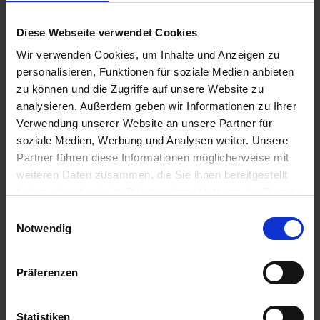
Termine
Navigation überspringen
Fortbildungen / Veranstaltungen
Diese Webseite verwendet Cookies
Praxisnetzinterne Termine
Wir verwenden Cookies, um Inhalte und Anzeigen zu
Mitglieder
Navigation überspringen
personalisieren, Funktionen für soziale Medien anbieten
zu können und die Zugriffe auf unsere Website zu
Arbeitsgruppen
Mitgliedschaft
analysieren. Außerdem geben wir Informationen zu Ihrer
Login
Verwendung unserer Website an unsere Partner für
Navigation überspringen
soziale Medien, Werbung und Analysen weiter. Unsere
Partner führen diese Informationen möglicherweise mit
Start
weiteren Daten zusammen, die Sie ihnen bereitgestellt
Das Praxisnetz
Was ist das Praxisnetz Kiel?
haben oder die sie im Rahmen Ihrer Nutzung der Dienste
Vorstand
gesammelt haben. Für die Verwendung von Cookies, die
Einwilligungsauswahl
Geschäftsstelle
nicht unbedingt erforderlich sind, benötigen wir Ihre
Notwendig
Leitlinien und Richtlinien
Mitgliedschaft
Einwilligung.
Kooperationen
Aktuelles aus dem Praxisnetz
Präferenzen
Außerdem verwenden wir Dienste wie z.B. Google Maps,
Praxisnetzinterne Termine
Netzzeitung
bei denen nicht ausgeschlossen ist, dass
Patienten
personenbezogene Daten auch in sog. Drittländern (wie
Statistiken
Welcher Arzt macht was?