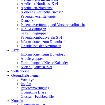
Ärztlicher Notdienst Kiel
Apotheken-Notdienst
Aktuelles Gesundheitswesen
Patientenveranstaltungen
Demenz
Patientenverfügung und Vorsorgevollmacht
IGeL-Leistungen
Selbsthilfegruppen
Patientenombudsverein S-H
Informationen zum Download
Urlaubsliste der Arztpraxen
Ärzte
Informationen zum Download
Arbeitsgruppen
Fortbildungen / Kieler Kalender
Kieler Qualitätszirkel
Stellenbörse
Gesundheitsthemen
Vorsorge
Impfen
Patientenverfügung
Überaktive Blase
Glossar - Fachbegriffe
Kontakt
Kontaktformular