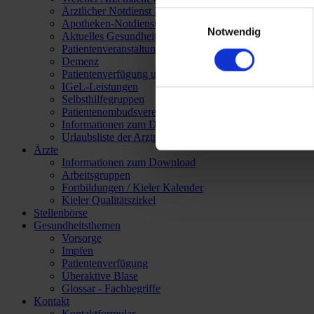
Außerdem verwenden wir Die
Ärztlicher Notdienst Kiel
Einwilligungsauswahl
Apotheken-Notdienst
Daten auch in sog. Drittländ
Notwendig
Aktuelles Gesundheitswesen
Rechtsprechung des EuGH („
Patientenveranstaltungen
Auch sind keine hinreichen
Demenz
Patientenverfügung und Vorsorgevollmacht
gegeben. Wenn Sie Ihre Einwil
IGeL-Leistungen
Einverständnis i.S.d. Art. 4
Selbsthilfegruppen
verarbeitet werden dürfen.
Patientenombudsverein S-H
Informationen zum Download
Impressum
Urlaubsliste der Arztpraxen
Datenschutz
Ärzte
Informationen zum Download
Arbeitsgruppen
Fortbildungen / Kieler Kalender
Kieler Qualitätszirkel
Stellenbörse
Gesundheitsthemen
Vorsorge
Impfen
Patientenverfügung
Überaktive Blase
Glossar - Fachbegriffe
Kontakt
Kontaktformular