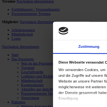
Termine
Navigation überspringen
Fortbildungen / Veranstaltungen
Praxisnetzinterne Termine
Mitglieder
Navigation überspringen
Arbeitsgruppen
Mitgliedschaft
Login
Zustimmung
Navigation überspringen
Start
Das Praxisnetz
Diese Webseite verwendet 
Was ist das Praxisnetz Kiel?
Vorstand
Wir verwenden Cookies, um I
Geschäftsstelle
und die Zugriffe auf unsere 
Leitlinien und Richtlinien
Mitgliedschaft
Website an unsere Partner fü
Kooperationen
möglicherweise mit weiteren
Aktuelles aus dem Praxisnetz
der Dienste gesammelt haben.
Praxisnetzinterne Termine
Netzzeitung
Einwilligung.
Patienten
Welcher Arzt macht was?