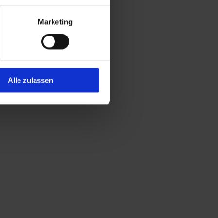
t, dass personenbezogene
zugnahme auf die
Marketing
atenschutzniveau besteht.
he Überwachungsmaßnahmen
en, erteilen Sie zugleich Ihr
ttländern wie z.B. den USA
Alle zulassen