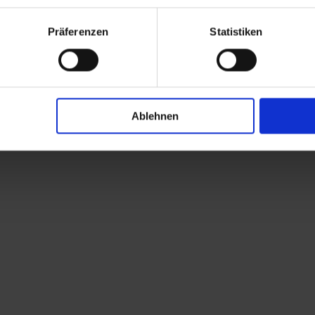
nste wie z.B. Google Maps, bei denen nicht ausgeschlossen is
ern (wie z.B. den USA) verarbeitet werden. Wir weisen unter Be
Präferenzen
Statistiken
Schrems II“) darauf hin, dass in den USA kein angemessenes D
den Rechtsschutzmöglichkeiten für EU-Bürger gegen staatlic
ligung in die Nutzung dieser Dienste wie z.B. Google Maps erteil
9 Abs. 1 lit. a) DSGVO, dass die personenbezogenen Daten in Dri
Ablehnen