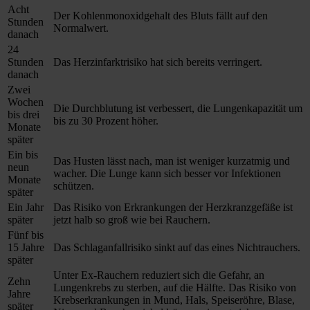
Acht
Der Kohlenmonoxidgehalt des Bluts fällt auf den
Stunden
Normalwert.
danach
24
Stunden
Das Herzinfarktrisiko hat sich bereits verringert.
danach
Zwei
Wochen
Die Durchblutung ist verbessert, die Lungenkapazität um
bis drei
bis zu 30 Prozent höher.
Monate
später
Ein bis
Das Husten lässt nach, man ist weniger kurzatmig und
neun
wacher. Die Lunge kann sich besser vor Infektionen
Monate
schützen.
später
Ein Jahr
Das Risiko von Erkrankungen der Herzkranzgefäße ist
später
jetzt halb so groß wie bei Rauchern.
Fünf bis
15 Jahre
Das Schlaganfallrisiko sinkt auf das eines Nichtrauchers.
später
Unter Ex-Rauchern reduziert sich die Gefahr, an
Zehn
Lungenkrebs zu sterben, auf die Hälfte. Das Risiko von
Jahre
Krebserkrankungen in Mund, Hals, Speiseröhre, Blase,
später