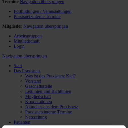
Termine
Navigation überspringen
Fortbildungen / Veranstaltungen
Praxisnetzinterne Termine
Mitglieder
Navigation überspringen
Arbeitsgruppen
Mitgliedschaft
Login
Navigation überspringen
Start
Das Praxisnetz
Was ist das Praxisnetz Kiel?
Vorstand
Geschäftsstelle
Leitlinien und Richtlinien
Mitgliedschaft
Kooperationen
Aktuelles aus dem Praxisnetz
Praxisnetzinterne Termine
Netzzeitung
Patienten
Welcher Arzt macht was?