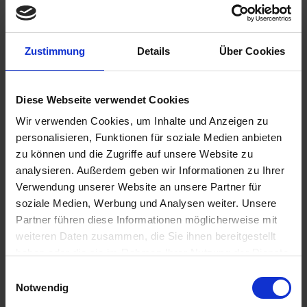
Ärztlicher Notdienst Kiel
Apotheken-Notdienst
Aktuelles Gesundheitswesen
Patientenveranstaltungen
Zustimmung
Details
Über Cookies
Demenz
Patientenverfügung und Vorsorgevollmacht
IGeL-Leistungen
Selbsthilfegruppen
Diese Webseite verwendet Cookies
Patientenombudsverein S-H
Wir verwenden Cookies, um Inhalte und Anzeigen zu
Informationen zum Download
Urlaubsliste der Arztpraxen
personalisieren, Funktionen für soziale Medien anbieten
Ärzte
zu können und die Zugriffe auf unsere Website zu
Informationen zum Download
analysieren. Außerdem geben wir Informationen zu Ihrer
Arbeitsgruppen
Fortbildungen / Kieler Kalender
Verwendung unserer Website an unsere Partner für
Kieler Qualitätszirkel
soziale Medien, Werbung und Analysen weiter. Unsere
Stellenbörse
Partner führen diese Informationen möglicherweise mit
Gesundheitsthemen
Vorsorge
weiteren Daten zusammen, die Sie ihnen bereitgestellt
Impfen
haben oder die sie im Rahmen Ihrer Nutzung der Dienste
Patientenverfügung
gesammelt haben. Für die Verwendung von Cookies, die
Überaktive Blase
Einwilligungsauswahl
Glossar - Fachbegriffe
nicht unbedingt erforderlich sind, benötigen wir Ihre
Notwendig
Kontakt
Einwilligung.
Kontaktformular