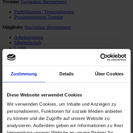
Termine
Navigation überspringen
Fortbildungen / Veranstaltungen
Praxisnetzinterne Termine
Mitglieder
Navigation überspringen
Arbeitsgruppen
Mitgliedschaft
Login
Navigation überspringen
Start
Das Praxisnetz
Zustimmung
Details
Über Cookies
Was ist das Praxisnetz Kiel?
Vorstand
Geschäftsstelle
Diese Webseite verwendet Cookies
Leitlinien und Richtlinien
Mitgliedschaft
Wir verwenden Cookies, um Inhalte und Anzeigen zu
Kooperationen
Aktuelles aus dem Praxisnetz
personalisieren, Funktionen für soziale Medien anbieten
Praxisnetzinterne Termine
zu können und die Zugriffe auf unsere Website zu
Netzzeitung
analysieren. Außerdem geben wir Informationen zu Ihrer
Patienten
Welcher Arzt macht was?
Verwendung unserer Website an unsere Partner für