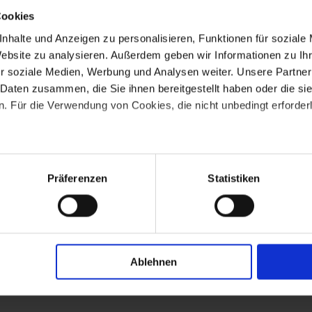
Cookies
nhalte und Anzeigen zu personalisieren, Funktionen für soziale
Website zu analysieren. Außerdem geben wir Informationen zu I
r soziale Medien, Werbung und Analysen weiter. Unsere Partner
 Daten zusammen, die Sie ihnen bereitgestellt haben oder die s
 Für die Verwendung von Cookies, die nicht unbedingt erforderli
nste wie z.B. Google Maps, bei denen nicht ausgeschlossen is
ern (wie z.B. den USA) verarbeitet werden. Wir weisen unter Be
Präferenzen
Statistiken
Schrems II“) darauf hin, dass in den USA kein angemessenes D
den Rechtsschutzmöglichkeiten für EU-Bürger gegen staatlic
ligung in die Nutzung dieser Dienste wie z.B. Google Maps erteil
9 Abs. 1 lit. a) DSGVO, dass die personenbezogenen Daten in Dri
Ablehnen