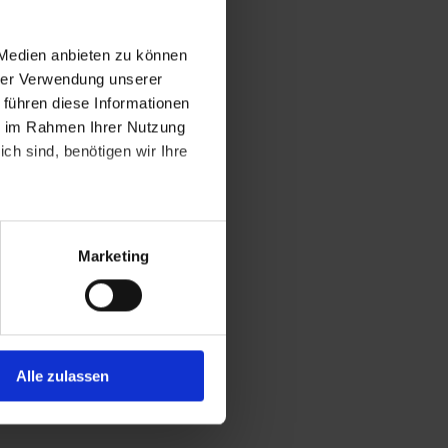
 Medien anbieten zu können
hrer Verwendung unserer
 führen diese Informationen
ie im Rahmen Ihrer Nutzung
ch sind, benötigen wir Ihre
t, dass personenbezogene
zugnahme auf die
Marketing
atenschutzniveau besteht.
he Überwachungsmaßnahmen
en, erteilen Sie zugleich Ihr
ttländern wie z.B. den USA
Alle zulassen