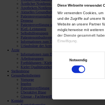
Ärztlicher Notdienst Kiel
Diese Webseite verwendet 
Apotheken-Notdienst
Aktuelles Gesundheitswesen
Wir verwenden Cookies, um I
Patientenveranstaltungen
und die Zugriffe auf unsere 
Demenz
Website an unsere Partner fü
Patientenverfügung und Vorsorgevollmacht
IGeL-Leistungen
möglicherweise mit weiteren
Selbsthilfegruppen
der Dienste gesammelt haben.
Patientenombudsverein S-H
Einwilligung.
Informationen zum Download
Urlaubsliste der Arztpraxen
Ärzte
Außerdem verwenden wir Die
Informationen zum Download
Einwilligungsauswahl
Daten auch in sog. Drittländ
Arbeitsgruppen
Notwendig
Fortbildungen / Kieler Kalender
Rechtsprechung des EuGH („
Kieler Qualitätszirkel
Auch sind keine hinreichen
Stellenbörse
gegeben. Wenn Sie Ihre Einwil
Gesundheitsthemen
Vorsorge
Einverständnis i.S.d. Art. 4
Impfen
verarbeitet werden dürfen.
Patientenverfügung
Impressum
Überaktive Blase
Glossar - Fachbegriffe
Datenschutz
Kontakt
Kontaktformular