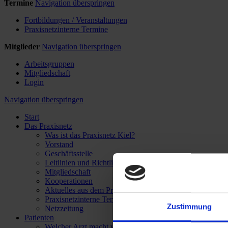
Termine
Navigation überspringen
Fortbildungen / Veranstaltungen
Praxisnetzinterne Termine
Mitglieder
Navigation überspringen
Arbeitsgruppen
Mitgliedschaft
Login
Navigation überspringen
Start
Das Praxisnetz
Was ist das Praxisnetz Kiel?
Vorstand
Geschäftsstelle
Leitlinien und Richtlinien
Mitgliedschaft
Kooperationen
Aktuelles aus dem Praxisnetz
Praxisnetzinterne Termine
Zustimmung
Netzzeitung
Patienten
Welcher Arzt macht was?